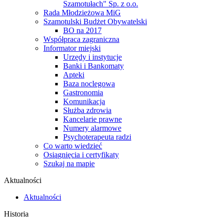
Szamotułach" Sp. z o.o.
Rada Młodzieżowa MiG
Szamotulski Budżet Obywatelski
BO na 2017
Współpraca zagraniczna
Informator miejski
Urzędy i instytucje
Banki i Bankomaty
Apteki
Baza noclegowa
Gastronomia
Komunikacja
Służba zdrowia
Kancelarie prawne
Numery alarmowe
Psychoterapeuta radzi
Co warto wiedzieć
Osiągnięcia i certyfikaty
Szukaj na mapie
Aktualności
Aktualności
Historia