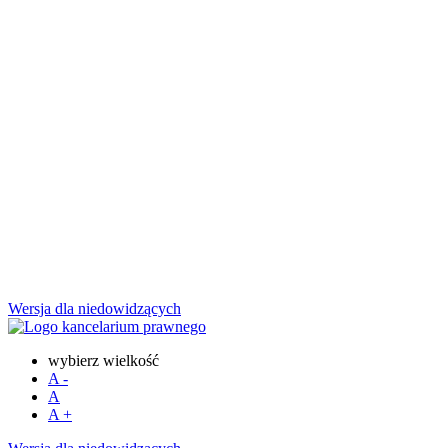
Wersja dla niedowidzących
wybierz wielkość
A
-
A
A
+