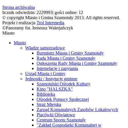
Strona archiwalna
licznik odwiedzin:
2229993
|
gości online:
12
© copyright Miasto i Gmina Szamotuły 2013. All rights reserved.
Projekt i realizacja
Trol Intermedia
©Panoramy fot. Ireneusz Walerjańczyk
Miasto
Miasto
Władze samorządowe
Burmistrz Miasta i Gminy Szamotuły
Rada Miasta i Gminy Szamotuły
Ogłoszenia Rady Miasta i Gminy Szamotuły
Interpelacje i zapytania
Urząd Miasta i Gminy
Jednostki / Instytucje gminne
Szamotulski Ośrodek Kultury
Kino "HALSZKA"
Biblioteka
Ośrodek Pomocy Społecznej
Straż Miejska
Zarząd Komunalnych Zasobów Lokalowych
Placówki Oświatowe
Centrum Sportu Szamotuły
"Zakład Gospodarki Komunalnej w