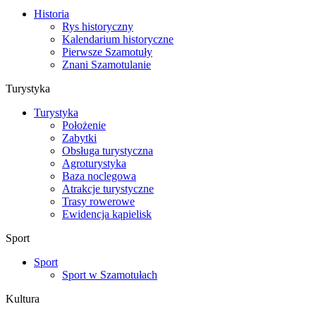
Historia
Rys historyczny
Kalendarium historyczne
Pierwsze Szamotuły
Znani Szamotulanie
Turystyka
Turystyka
Położenie
Zabytki
Obsługa turystyczna
Agroturystyka
Baza noclegowa
Atrakcje turystyczne
Trasy rowerowe
Ewidencja kąpielisk
Sport
Sport
Sport w Szamotułach
Kultura