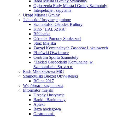
Rada Miasta i Gminy Szamotuły
Ogłoszenia Rady Miasta i Gminy Szamotuły
Interpelacje i zapytania
Urząd Miasta i Gminy
Jednostki / Instytucje gminne
Szamotulski Ośrodek Kultury
Kino "HALSZKA"
Biblioteka
Ośrodek Pomocy Społecznej
Straż Miejska
Zarząd Komunalnych Zasobów Lokalowych
Placówki Oświatowe
Centrum Sportu Szamotuły
"Zakład Gospodarki Komunalnej w
Szamotułach" Sp. z o.o.
Rada Młodzieżowa MiG
Szamotulski Budżet Obywatelski
BO na 2017
Współpraca zagraniczna
Informator miejski
Urzędy i instytucje
Banki i Bankomaty
Apteki
Baza noclegowa
Gastronomia