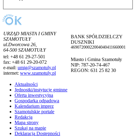
URZĄD MIASTA I GMINY
BANK SPÓŁDZIELCZY
SZAMOTUŁY
DUSZNIKI
ul.Dworcowa 26,
46907200022004040411660001
64-500 SZAMOTUŁY
tel:
+48 61 29-27-501
Miasto i Gmina Szamotuły
fax:
+48 61 29-20-072
NIP: 787-20-74-467
e-mail:
umig@szamotuly.pl
REGON: 631 25 82 30
internet:
www.szamotuly.pl
Aktualności
Jednostki/instytucje gminne
Oferta inwestycyjna
Gospodarka odpadowa
Kalendarium imprez
Szamotulskie portale
Redakcja
Mapa strony
Szukaj na mapie
Deklaracja Dostępności