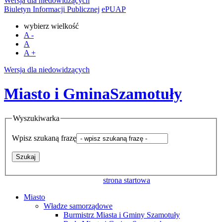
Wersja dla niedowidzących
Biuletyn Informacji Publicznej
ePUAP
wybierz wielkość
A
-
A
A
+
Wersja dla niedowidzących
Miasto i Gmina
Szamotuły
Wyszukiwarka
Wpisz szukaną frazę
strona startowa
Miasto
Władze samorządowe
Burmistrz Miasta i Gminy Szamotuły