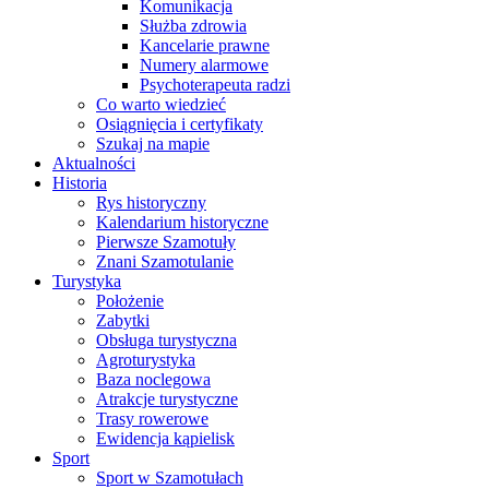
Komunikacja
Służba zdrowia
Kancelarie prawne
Numery alarmowe
Psychoterapeuta radzi
Co warto wiedzieć
Osiągnięcia i certyfikaty
Szukaj na mapie
Aktualności
Historia
Rys historyczny
Kalendarium historyczne
Pierwsze Szamotuły
Znani Szamotulanie
Turystyka
Położenie
Zabytki
Obsługa turystyczna
Agroturystyka
Baza noclegowa
Atrakcje turystyczne
Trasy rowerowe
Ewidencja kąpielisk
Sport
Sport w Szamotułach