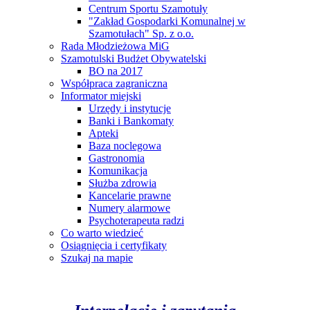
Centrum Sportu Szamotuły
"Zakład Gospodarki Komunalnej w
Szamotułach" Sp. z o.o.
Rada Młodzieżowa MiG
Szamotulski Budżet Obywatelski
BO na 2017
Współpraca zagraniczna
Informator miejski
Urzędy i instytucje
Banki i Bankomaty
Apteki
Baza noclegowa
Gastronomia
Komunikacja
Służba zdrowia
Kancelarie prawne
Numery alarmowe
Psychoterapeuta radzi
Co warto wiedzieć
Osiągnięcia i certyfikaty
Szukaj na mapie